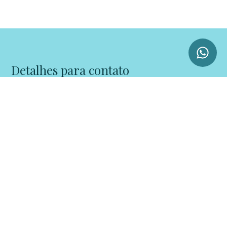
Detalhes para contato
EQUIPE VIZ
WhatsApp
(11) 96786-9177
E-mail
THIAGO@VIZIMOVEIS.COM.BR
Entre em Contato
Nome
E-mail
Telefone