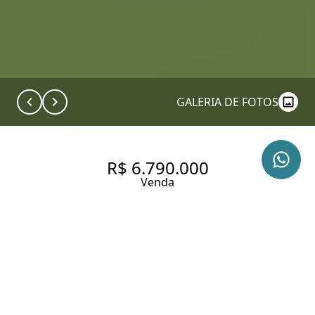
GALERIA DE FOTOS
R$ 6.790.000
Venda
UM REFÚGIO NO JARDIM
PAULISTA, VOCÊ NÃO VAI
QUERER SAIR DAQUI!
305 m² Área construída
250 m² Área total